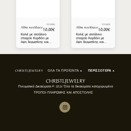
17.90
€
17.90
€
Alba necklace
Alba necklace
10.00
€
10.00
€
Κολιέ με ατσάλινο
Κολιέ με ατσάλινο
στοιχείο Κορδόνι με
στοιχείο Κορδόνι με
όψη δερματίνης και
όψη δερματίνης και
ρυθμιζόμενο μάκρος.
ρυθμιζόμενο μάκρος.
CHRISTI.JEWELRY
ΟΛΑ ΤΑ ΠΡΟΪΌΝΤΑ
ΠΕΡΙΣΣΌΤΕΡΑ
CHRISTI.JEWELRY
Πνευματικά Δικαιώματα © 2026 Όλα τα δικαιώματα κατοχυρωμένα
ΤΡΟΠΟΙ ΠΛΗΡΩΜΗΣ ΚΑΙ ΑΠΟΣΤΟΛΗΣ