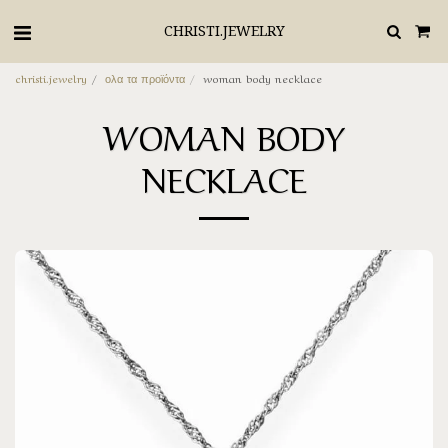
CHRISTI.JEWELRY
christi.jewelry
ολα τα προϊόντα
woman body necklace
WOMAN BODY
NECKLACE