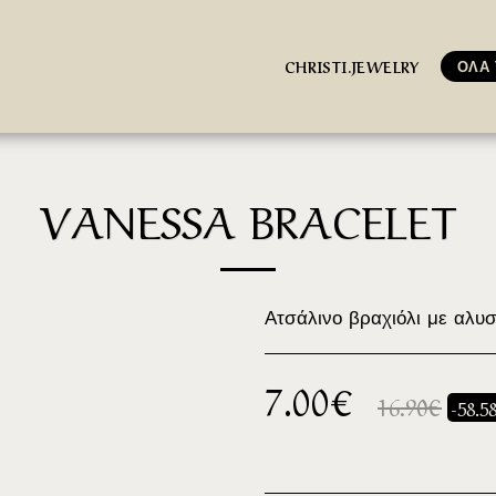
ΟΛΑ 
CHRISTI.JEWELRY
VANESSA BRACELET
Ατσάλινο βραχιόλι με αλυ
7.00
€
16.90
€
-58.5