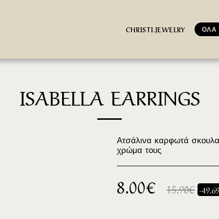
ΟΛΑ 
CHRISTI.JEWELRY
ISABELLA EARRINGS
Ατσάλινα καρφωτά σκουλαρί
χρώμα τους
8.00
€
15.90
€
-49.6